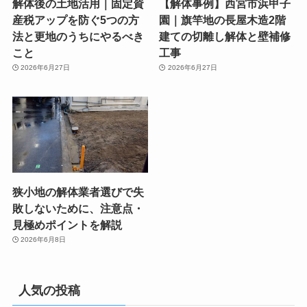
解体後の土地活用｜固定資
【解体事例】西宮市浜甲子
産税アップを防ぐ5つの方
園｜旗竿地の長屋木造2階
法と更地のうちにやるべき
建ての切離し解体と壁補修
こと
工事
2026年6月27日
2026年6月27日
狭小地の解体業者選びで失
敗しないために、注意点・
見極めポイントを解説
2026年6月8日
人気の投稿