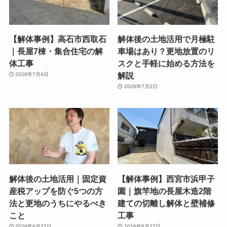
【解体事例】高石市西取石
解体後の土地活用で月極駐
｜長屋7棟・集合住宅の解
車場はあり？更地放置のリ
体工事
スクと手軽に始める方法を
解説
2026年7月4日
2026年7月2日
解体後の土地活用｜固定資
【解体事例】西宮市浜甲子
産税アップを防ぐ5つの方
園｜旗竿地の長屋木造2階
法と更地のうちにやるべき
建ての切離し解体と壁補修
こと
工事
2026年6月27日
2026年6月27日