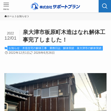
menu
ホーム
お知らせ
泉大津市板原町木造はなれ解体工
2022
12/01
事完了しました！
お知らせ
木造住宅の解体工事
業務日誌
解体実績
泉大津市の解体実績
2022年12月1日
2026年6月26日