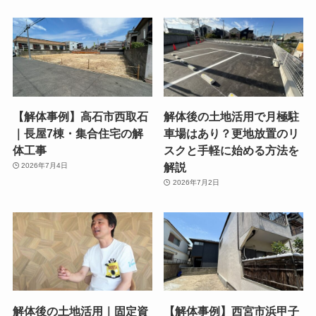
【解体事例】高石市西取石
解体後の土地活用で月極駐
｜長屋7棟・集合住宅の解
車場はあり？更地放置のリ
体工事
スクと手軽に始める方法を
解説
2026年7月4日
2026年7月2日
解体後の土地活用｜固定資
【解体事例】西宮市浜甲子