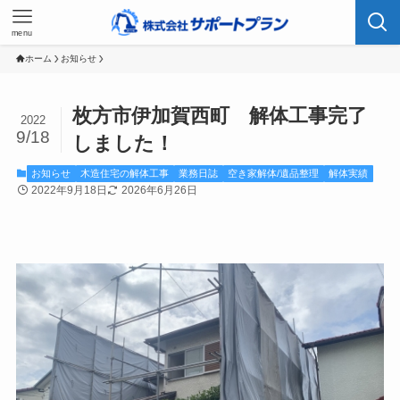
menu
ホーム
お知らせ
枚方市伊加賀西町 解体工事完了
2022
9/18
しました！
お知らせ
木造住宅の解体工事
業務日誌
空き家解体/遺品整理
解体実績
2022年9月18日
2026年6月26日