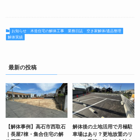
お知らせ
木造住宅の解体工事
業務日誌
空き家解体/遺品整理
解体実績
最新の投稿
【解体事例】高石市西取石
解体後の土地活用で月極駐
｜長屋7棟・集合住宅の解
車場はあり？更地放置のリ