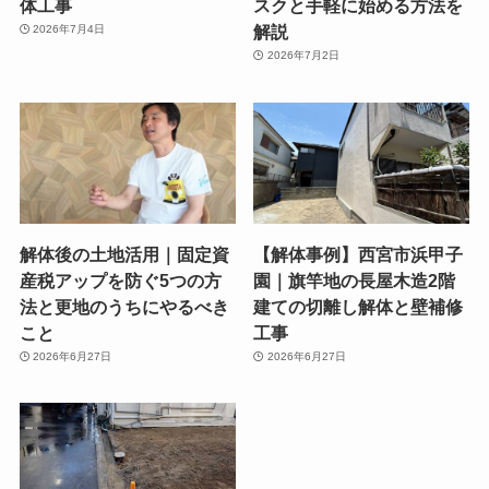
体工事
スクと手軽に始める方法を
解説
2026年7月4日
2026年7月2日
解体後の土地活用｜固定資
【解体事例】西宮市浜甲子
産税アップを防ぐ5つの方
園｜旗竿地の長屋木造2階
法と更地のうちにやるべき
建ての切離し解体と壁補修
こと
工事
2026年6月27日
2026年6月27日