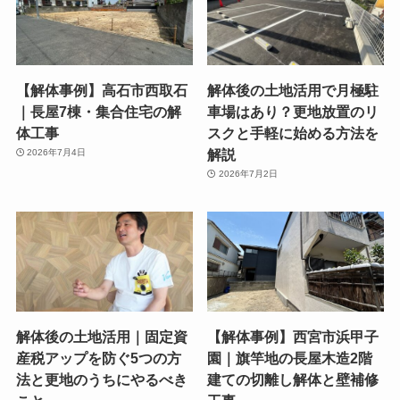
【解体事例】高石市西取石
解体後の土地活用で月極駐
｜長屋7棟・集合住宅の解
車場はあり？更地放置のリ
体工事
スクと手軽に始める方法を
解説
2026年7月4日
2026年7月2日
解体後の土地活用｜固定資
【解体事例】西宮市浜甲子
産税アップを防ぐ5つの方
園｜旗竿地の長屋木造2階
法と更地のうちにやるべき
建ての切離し解体と壁補修