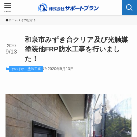
menu
ホーム
そのほか
和泉市みずき台クリア及び光触媒
2020
塗装他FRP防水工事を行いまし
9/13
た！
2020年9月13日
そのほか
塗装工事