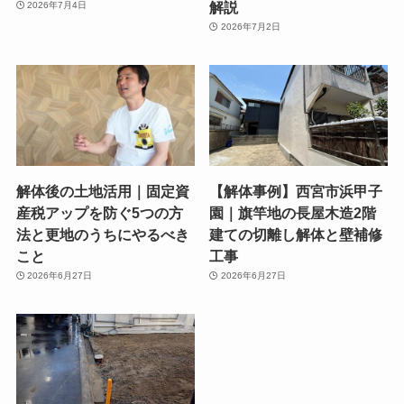
解説
2026年7月4日
2026年7月2日
解体後の土地活用｜固定資
【解体事例】西宮市浜甲子
産税アップを防ぐ5つの方
園｜旗竿地の長屋木造2階
法と更地のうちにやるべき
建ての切離し解体と壁補修
こと
工事
2026年6月27日
2026年6月27日