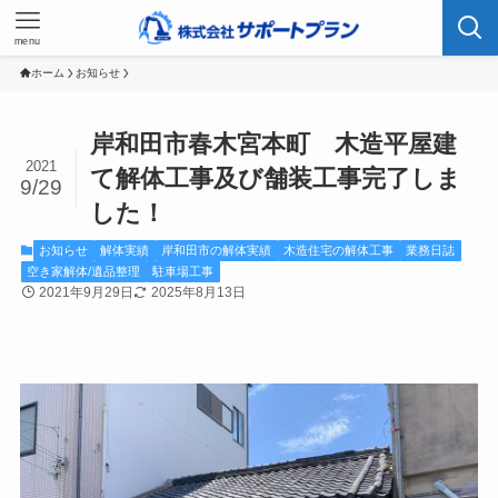
menu
ホーム
お知らせ
岸和田市春木宮本町 木造平屋建
2021
て解体工事及び舗装工事完了しま
9/29
した！
お知らせ
解体実績
岸和田市の解体実績
木造住宅の解体工事
業務日誌
空き家解体/遺品整理
駐車場工事
2021年9月29日
2025年8月13日