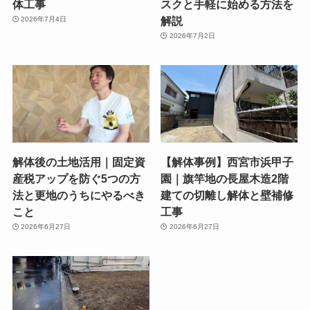
体工事
スクと手軽に始める方法を
解説
2026年7月4日
2026年7月2日
解体後の土地活用｜固定資
【解体事例】西宮市浜甲子
産税アップを防ぐ5つの方
園｜旗竿地の長屋木造2階
法と更地のうちにやるべき
建ての切離し解体と壁補修
こと
工事
2026年6月27日
2026年6月27日