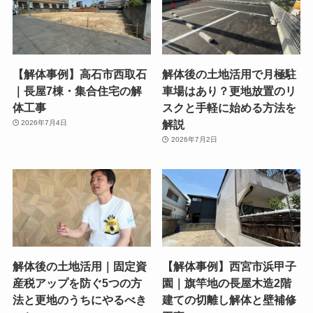
【解体事例】高石市西取石
解体後の土地活用で月極駐
｜長屋7棟・集合住宅の解
車場はあり？更地放置のリ
体工事
スクと手軽に始める方法を
解説
2026年7月4日
2026年7月2日
解体後の土地活用｜固定資
【解体事例】西宮市浜甲子
産税アップを防ぐ5つの方
園｜旗竿地の長屋木造2階
法と更地のうちにやるべき
建ての切離し解体と壁補修