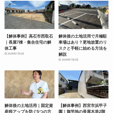
【解体事例】高石市西取石
解体後の土地活用で月極駐
｜長屋7棟・集合住宅の解
車場はあり？更地放置のリ
体工事
スクと手軽に始める方法を
解説
2026年7月4日
2026年7月2日
解体後の土地活用｜固定資
【解体事例】西宮市浜甲子
産税アップを防ぐ5つの方
園｜旗竿地の長屋木造2階